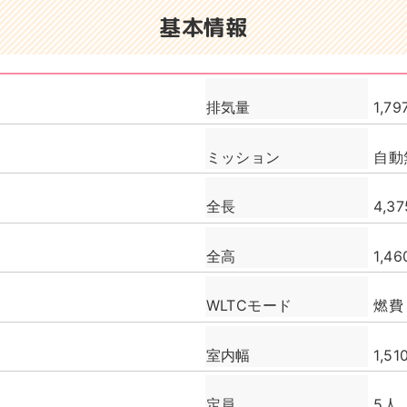
基本情報
排気量
1,79
ミッション
自動
全長
4,3
全高
1,4
WLTCモード
燃費 
室内幅
1,5
定員
5人