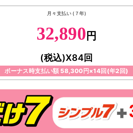
月々支払い (７年)
32,890
円
(税込)X84回
ボーナス時支払い額
58,300円×14回(年2回)