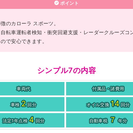
ポイント
徴のカローラ スポーツ。
・自転車運転者検知・衝突回避支援・レーダークルーズコ
るので安心できます。
シンプル7の内容
車両代
付属品・諸費用
2
14
車検
回分
オイル交換
回分
4
７
法定1年点検
回分
自動車税
年分