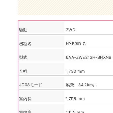
駆動
2WD
機種名
HYBRID G
型式
6AA-ZWE213H-BHXNB
全幅
1,790 mm
JC08モード
燃費 34.2km/L
室内長
1,795 mm
室内高
1,155 mm