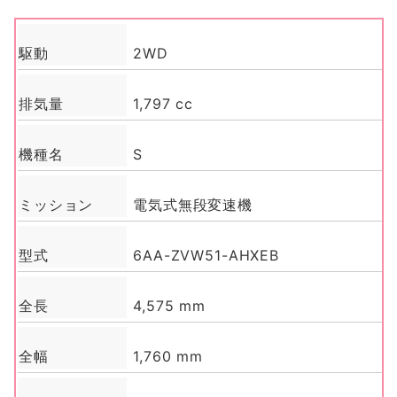
駆動
2WD
排気量
1,797 cc
機種名
S
ミッション
電気式無段変速機
型式
6AA-ZVW51-AHXEB
全長
4,575 mm
全幅
1,760 mm