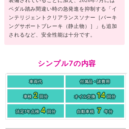
装備されていることに加え、2020年7月には
ペダル踏み間違い時の急発進を抑制する「イ
ンテリジェントクリアランスソナー［パーキ
ングサポートブレーキ（静止物）］」も追加
されるなど、安全性能は十分です。
シンプル7の内容
車両代
付属品・諸費用
2
14
車検
回分
オイル交換
回分
4
７
法定1年点検
回分
自動車税
年分