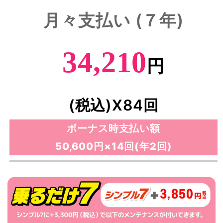
月々支払い (７年)
34,210
円
(税込)X84回
ボーナス時支払い額
50,600円×14回(年2回)