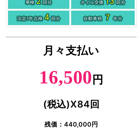
2
13
車検
回分
オイル交換
回分
4
７
法定1年点検
回分
自動車税
年分
月々支払い
16,500
円
(税込)X84回
残価：440,000円