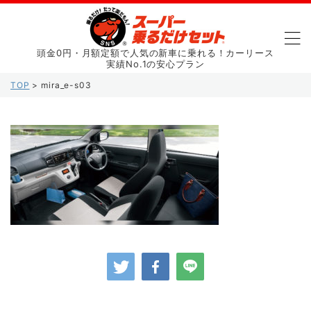
頭金0円・月額定額で人気の新車に乗れる！カーリース
実績No.1の安心プラン
TOP
>
mira_e-s03